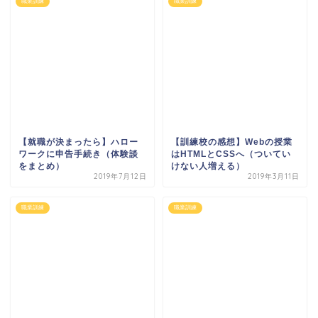
職業訓練
職業訓練
【就職が決まったら】ハロー
【訓練校の感想】Webの授業
ワークに申告手続き（体験談
はHTMLとCSSへ（ついてい
をまとめ）
けない人増える）
2019年7月12日
2019年3月11日
職業訓練
職業訓練