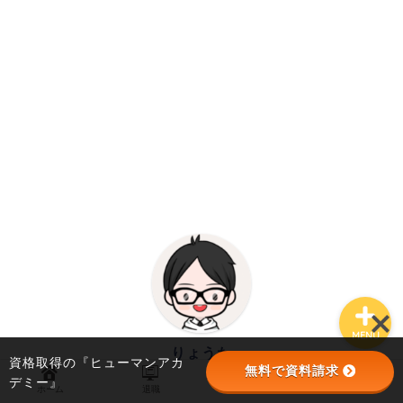
職業訓練
退職
仕事＆転職
MENU
りょうた
資格取得の『ヒューマンアカ
無料で資料請求
転職2回経験の30代
デミー』
ホーム
退職
職業訓練
仕事＆転職