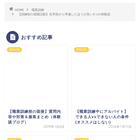
HOME
職業訓練
【訓練校の就職活動】在学前から準備したほうが良い3つの体験談
おすすめ記事
職業訓練
職業訓練
【職業訓練校の面接】質問内
【職業訓練中にアルバイト】
容や対策＆服装まとめ（体験
できる人vsできない人の条件
談ブログ）
(オススメはしない)
2019年1月6日
2026年7月11日