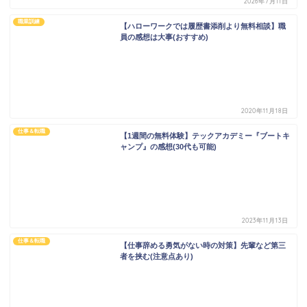
2026年7月11日
職業訓練
【ハローワークでは履歴書添削より無料相談】職
員の感想は大事(おすすめ)
2020年11月18日
仕事＆転職
【1週間の無料体験】テックアカデミー『ブートキ
ャンプ』の感想(30代も可能)
2023年11月13日
仕事＆転職
【仕事辞める勇気がない時の対策】先輩など第三
者を挟む(注意点あり)