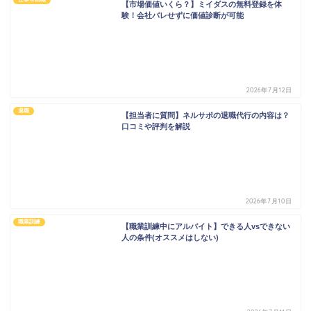
【市場価値いくら？】ミイダスの無料登録を体
験！会社バレせずに価値診断が可能
2026年7月12日
退職
【担当者に質問】ネルサポの退職代行の内容は？
口コミや評判を解説
2026年7月10日
職業訓練
【職業訓練中にアルバイト】できる人vsできない
人の条件(オススメはしない)