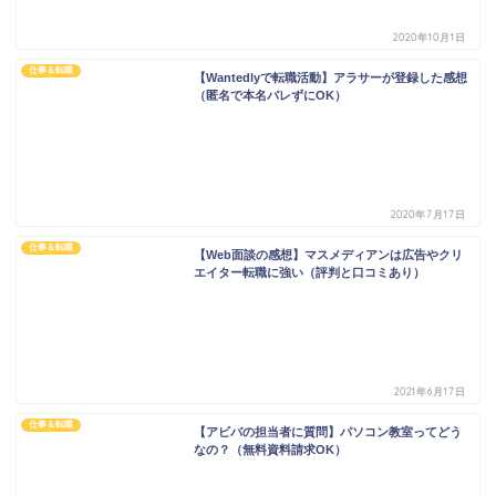
2020年10月1日
仕事＆転職
【Wantedlyで転職活動】アラサーが登録した感想
（匿名で本名バレずにOK）
2020年7月17日
仕事＆転職
【Web面談の感想】マスメディアンは広告やクリ
エイター転職に強い（評判と口コミあり）
2021年6月17日
仕事＆転職
【アビバの担当者に質問】パソコン教室ってどう
なの？（無料資料請求OK）