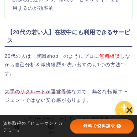
用するのが効率的
【20代の若い人】在校中にも利用できるサービ
職業訓練
ス
退職
20代の人は「就職shop」のようにプロに
無料相談
しな
がら自己分析＆職務経歴を洗い出すのも1つの方法で
仕事＆転職
す。
大手のリクルートが運営母体
なので、無名な転職エー
ジェントではない安心感があります。
MENU
＼フリーターやニートでも親身に無料相談／
資格取得の『ヒューマンアカ
無料で資料請求
デミー』
ホーム
退職
職業訓練
仕事＆転職