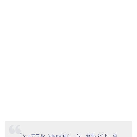
「シェアフル（sharefull）」は、短期バイト、単