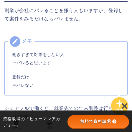
副業が会社にバレることを嫌う人もいますが、登録し
て案件をみるだけならバレません。
職業訓練
退職
働きすぎて対策をしない人
⇒バレると思います
仕事＆転職
登録だけ
⇒バレない
シェアフルで働くと、就業先での年末調整は行われな
MENU
いからです。
資格取得の『ヒューマンアカ
無料で資料請求
デミー』
ホーム
退職
職業訓練
仕事＆転職